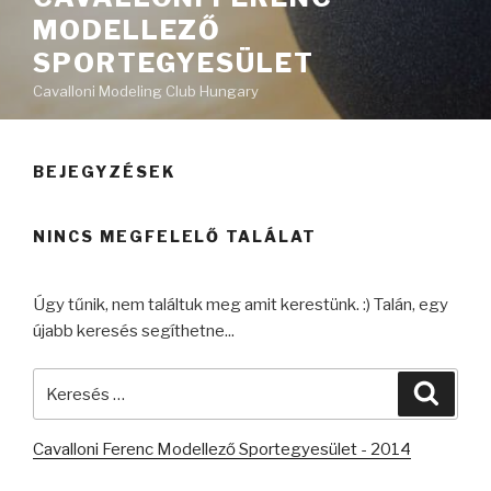
MODELLEZŐ
SPORTEGYESÜLET
Cavalloni Modeling Club Hungary
BEJEGYZÉSEK
NINCS MEGFELELŐ TALÁLAT
Úgy tűnik, nem találtuk meg amit kerestünk. :) Talán, egy
újabb keresés segíthetne...
Keresés
Keres
a
következő
Cavalloni Ferenc Modellező Sportegyesület - 2014
kifejezésre: