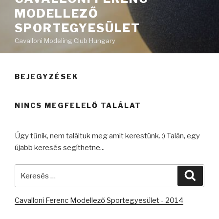
MODELLEZŐ
SPORTEGYESÜLET
Cavalloni Modeling Club Hungary
BEJEGYZÉSEK
NINCS MEGFELELŐ TALÁLAT
Úgy tűnik, nem találtuk meg amit kerestünk. :) Talán, egy
újabb keresés segíthetne...
Keresés
Keres
a
következő
Cavalloni Ferenc Modellező Sportegyesület - 2014
kifejezésre: